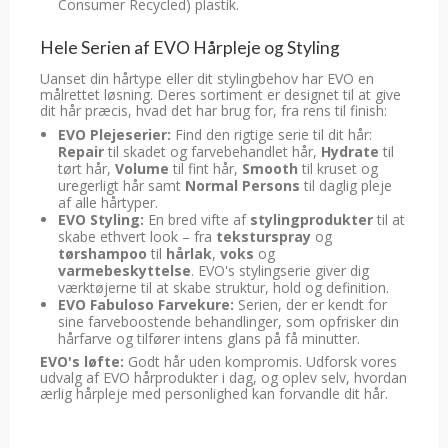
Consumer Recycled) plastik.
Hele Serien af EVO Hårpleje og Styling
Uanset din hårtype eller dit stylingbehov har EVO en
målrettet løsning. Deres sortiment er designet til at give
dit hår præcis, hvad det har brug for, fra rens til finish:
EVO Plejeserier:
Find den rigtige serie til dit hår:
Repair
til skadet og farvebehandlet hår,
Hydrate
til
tørt hår,
Volume
til fint hår,
Smooth
til kruset og
uregerligt hår samt
Normal Persons
til daglig pleje
af alle hårtyper.
EVO Styling:
En bred vifte af
stylingprodukter
til at
skabe ethvert look – fra
teksturspray
og
tørshampoo
til
hårlak
,
voks
og
varmebeskyttelse
. EVO's stylingserie giver dig
værktøjerne til at skabe struktur, hold og definition.
EVO Fabuloso Farvekure:
Serien, der er kendt for
sine farveboostende behandlinger, som opfrisker din
hårfarve og tilfører intens glans på få minutter.
EVO's løfte:
Godt hår uden kompromis. Udforsk vores
udvalg af EVO hårprodukter i dag, og oplev selv, hvordan
ærlig hårpleje med personlighed kan forvandle dit hår.