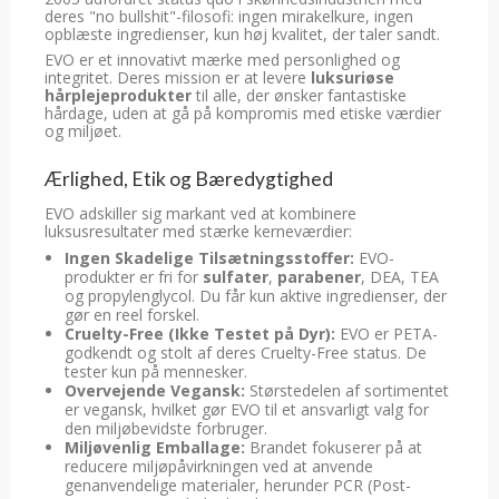
deres "no bullshit"-filosofi: ingen mirakelkure, ingen
opblæste ingredienser, kun høj kvalitet, der taler sandt.
EVO er et innovativt mærke med personlighed og
integritet. Deres mission er at levere
luksuriøse
hårplejeprodukter
til alle, der ønsker fantastiske
hårdage, uden at gå på kompromis med etiske værdier
og miljøet.
Ærlighed, Etik og Bæredygtighed
EVO adskiller sig markant ved at kombinere
luksusresultater med stærke kerneværdier:
Ingen Skadelige Tilsætningsstoffer:
EVO-
produkter er fri for
sulfater
,
parabener
, DEA, TEA
og propylenglycol. Du får kun aktive ingredienser, der
gør en reel forskel.
Cruelty-Free (Ikke Testet på Dyr):
EVO er PETA-
godkendt og stolt af deres Cruelty-Free status. De
tester kun på mennesker.
Overvejende Vegansk:
Størstedelen af sortimentet
er vegansk, hvilket gør EVO til et ansvarligt valg for
den miljøbevidste forbruger.
Miljøvenlig Emballage:
Brandet fokuserer på at
reducere miljøpåvirkningen ved at anvende
genanvendelige materialer, herunder PCR (Post-