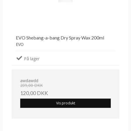
EVO Shebang-a-bang Dry Spray Wax 200ml
EVO
På lager
awdawdd
209,00 DKK
120,00 DKK
Vis produkt