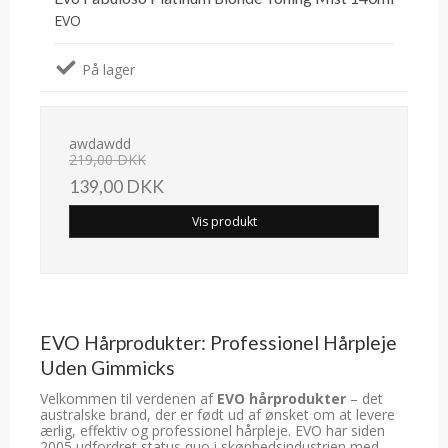
EVO
På lager
awdawdd
219,00 DKK
139,00 DKK
Vis produkt
EVO Hårprodukter: Professionel Hårpleje
Uden Gimmicks
Velkommen til verdenen af
EVO hårprodukter
– det
australske brand, der er født ud af ønsket om at levere
ærlig, effektiv og professionel hårpleje. EVO har siden
2005 udfordret status quo i skønhedsindustrien med