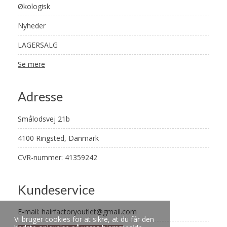
Økologisk
Nyheder
LAGERSALG
Se mere
Adresse
Smålodsvej 21b
4100 Ringsted, Danmark
CVR-nummer: 41359242
Kundeservice
E-mail
:
hairfactoryoutlet@gmail.com
Vi bruger cookies for at sikre, at du får den