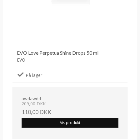
EVO Love Perpetua Shine Drops 50 ml
EVO
På lager
awdawdd
209,00 DKK
110,00 DKK
Vis produkt