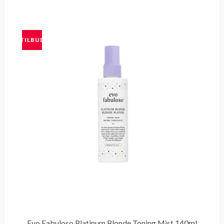
TILBUD
Evo Fabuloso Platinum Blonde Toning Mist 140ml