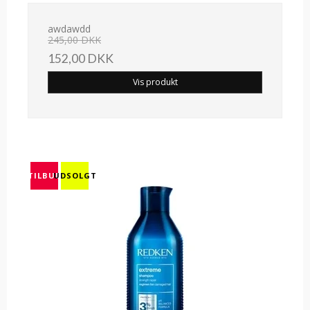
awdawdd
245,00 DKK
152,00 DKK
Vis produkt
TILBUD
UDSOLGT