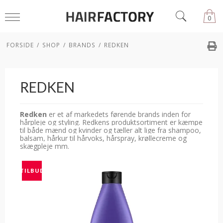
0
FORSIDE
/
SHOP
/
BRANDS
/
REDKEN
REDKEN
Redken
er et af markedets førende brands inden for
hårpleje og styling. Redkens produktsortiment er kæmpe
til både mænd og kvinder og tæller alt lige fra shampoo,
balsam, hårkur til hårvoks, hårspray, krøllecreme og
skægpleje mm.
TILBUD