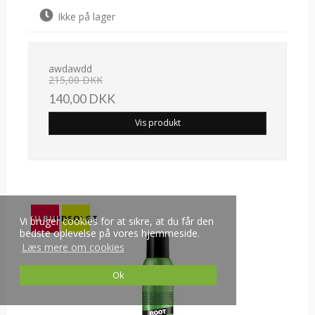
Ikke på lager
awdawdd
215,00 DKK
140,00 DKK
Vis produkt
TILBUD
UDSOLGT
Vi bruger cookies for at sikre, at du får den
bedste oplevelse på vores hjemmeside.
Læs mere om cookies
Ok