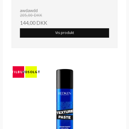
awdawdd
205,00 DKK
144,00 DKK
Vis produkt
TILBUD
UDSOLGT