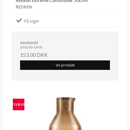
Redken Extreme Conditioner 300 ml
REDKEN
På lager
awdawdd
218,00 DKK
153,00 DKK
Vis produkt
TILBUD