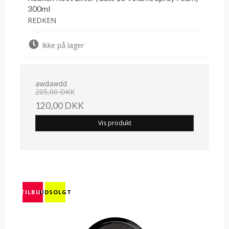
300ml
REDKEN
Ikke på lager
awdawdd
205,00 DKK
120,00 DKK
Vis produkt
TILBUD
UDSOLGT