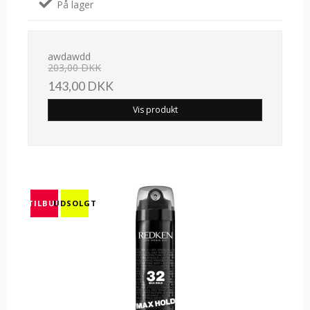
På lager
awdawdd
203,00 DKK
143,00 DKK
Vis produkt
TILBUD
UDSOLGT